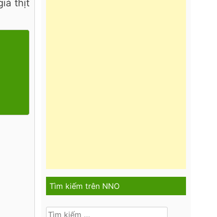
iá thịt
Tìm kiếm trên NNO
Tìm