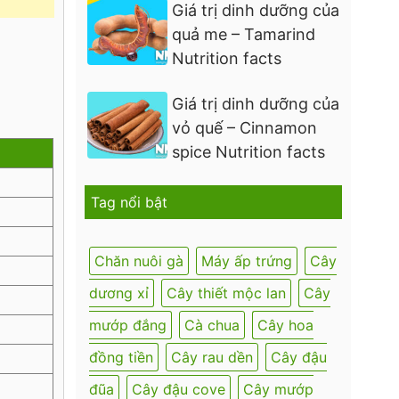
Giá trị dinh dưỡng của
quả me – Tamarind
Nutrition facts
Giá trị dinh dưỡng của
vỏ quế – Cinnamon
spice Nutrition facts
Tag nổi bật
Chăn nuôi gà
Máy ấp trứng
Cây
dương xỉ
Cây thiết mộc lan
Cây
mướp đắng
Cà chua
Cây hoa
đồng tiền
Cây rau dền
Cây đậu
đũa
Cây đậu cove
Cây mướp