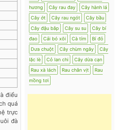
hương
Cây rau đay
Cây hành lá
Cây ớt
Cây rau ngót
Cây bầu
Cây đậu bắp
Cây su su
Cây bí
đao
Cải bó xôi
Cà tím
Bí đỏ
Dưa chuột
Cây chùm ngây
Cây
lặc lè
Cỏ lan chi
Cây dừa cạn
Rau xà lách
Rau chân vịt
Rau
mồng tơi
đà điểu
ệch quá
hệ trực
nuôi đà