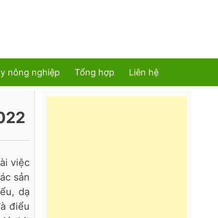
y nông nghiệp
Tổng hợp
Liên hệ
2022
ài việc
Các sản
iểu, dạ
đà điểu