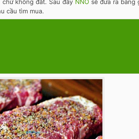
rẻ chứ không đắt. Sau đây
NNO
sẽ đưa ra bảng g
hu cầu tìm mua.