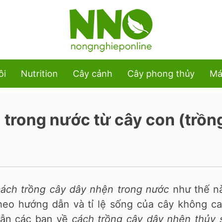
ôi
Nutrition
Cây cảnh
Cây phong thủy
Má
 trong nước từ cây con (trồn
cách trồng cây dây nhện trong nước
như thế nà
heo hướng dẫn và tỉ lệ sống của cây không ca
ẫn các bạn về
cách trồng cây dây nhện thủy 