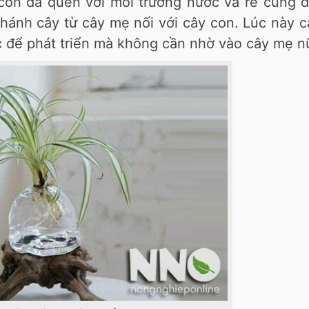
con đã quen với môi trường nước và rễ cũng đ
nhánh cây từ cây mẹ nối với cây con. Lúc này 
c để phát triển mà không cần nhờ vào cây mẹ n