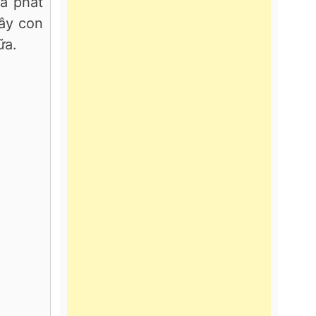
ã phát
cây con
ữa.