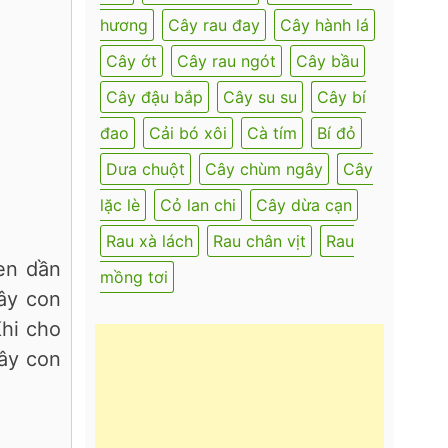
hương
Cây rau đay
Cây hành lá
Cây ớt
Cây rau ngót
Cây bầu
Cây đậu bắp
Cây su su
Cây bí
đao
Cải bó xôi
Cà tím
Bí đỏ
Dưa chuột
Cây chùm ngây
Cây
lặc lè
Cỏ lan chi
Cây dừa cạn
Rau xà lách
Rau chân vịt
Rau
en dần
mồng tơi
ây con
Khi cho
ây con