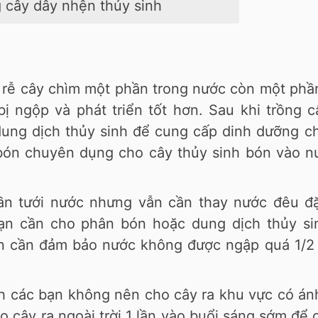
 cây dây nhện thủy sinh
 rễ cây chìm một phần trong nước còn một phầ
ị ngộp và phát triển tốt hơn. Sau khi trồng c
 dung dịch thủy sinh để cung cấp dinh dưỡng c
bón chuyên dụng cho cây thủy sinh bón vào n
ần tưới nước nhưng vẫn cần thay nước đêu đ
bạn cần cho phân bón hoặc dung dịch thủy si
n cần đảm bảo nước không được ngập quá 1/2 
inh các bạn không nên cho cây ra khu vực có á
o cây ra ngoài trời 1 lần vào buổi sáng sớm để 