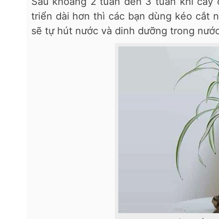
Sau khoảng 2 tuần đến 3 tuần khi cây 
triển dài hơn thì các bạn dùng kéo cắt 
sẽ tự hút nước và dinh dưỡng trong nướ