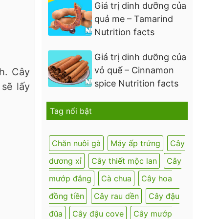
Giá trị dinh dưỡng của
quả me – Tamarind
Nutrition facts
Giá trị dinh dưỡng của
vỏ quế – Cinnamon
h. Cây
spice Nutrition facts
sẽ lấy
Tag nổi bật
Chăn nuôi gà
Máy ấp trứng
Cây
dương xỉ
Cây thiết mộc lan
Cây
mướp đắng
Cà chua
Cây hoa
đồng tiền
Cây rau dền
Cây đậu
đũa
Cây đậu cove
Cây mướp