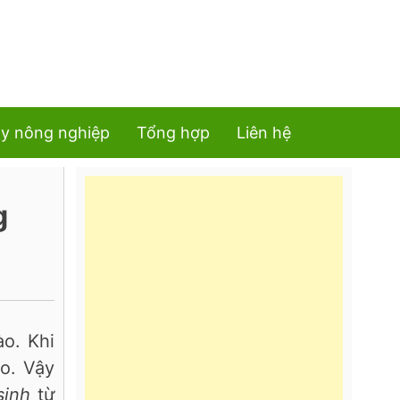
y nông nghiệp
Tổng hợp
Liên hệ
g
o. Khi
o. Vậy
sinh
từ