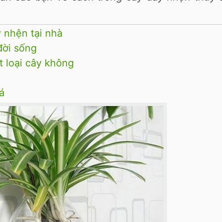
 nhện tại nhà
đời sống
t loại cây không
á