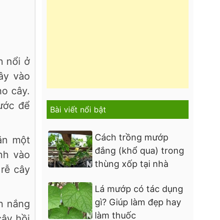
n nổi ở
ây vào
ho cây.
ước để
Bài viết nổi bật
Cách trồng mướp
ặn một
đắng (khổ qua) trong
nh vào
thùng xốp tại nhà
rễ cây
Lá mướp có tác dụng
gì? Giúp làm đẹp hay
nh nắng
làm thuốc
cây hồi