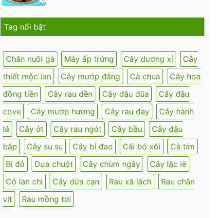
Tag nổi bật
Chăn nuôi gà
Máy ấp trứng
Cây dương xỉ
Cây
thiết mộc lan
Cây mướp đắng
Cà chua
Cây hoa
đồng tiền
Cây rau dền
Cây đậu đũa
Cây đậu
cove
Cây mướp hương
Cây rau đay
Cây hành
lá
Cây ớt
Cây rau ngót
Cây bầu
Cây đậu
bắp
Cây su su
Cây bí đao
Cải bó xôi
Cà tím
Bí đỏ
Dưa chuột
Cây chùm ngây
Cây lặc lè
Cỏ lan chi
Cây dừa cạn
Rau xà lách
Rau chân
vịt
Rau mồng tơi