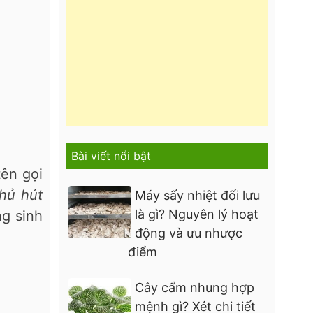
Bài viết nổi bật
tên gọi
hủ hút
Máy sấy nhiệt đối lưu
là gì? Nguyên lý hoạt
g sinh
động và ưu nhược
điểm
Cây cẩm nhung hợp
mệnh gì? Xét chi tiết