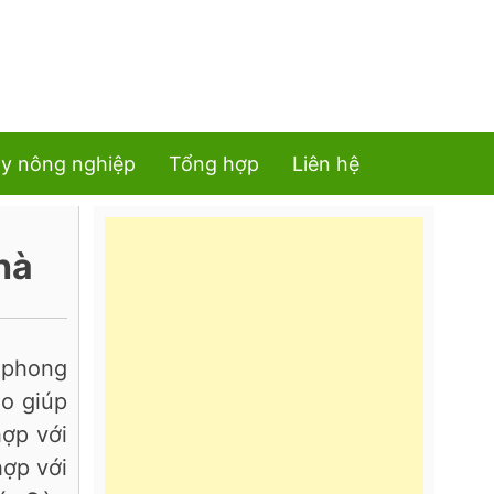
y nông nghiệp
Tổng hợp
Liên hệ
hà
 phong
o giúp
hợp với
hợp với