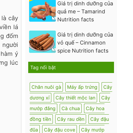
Giá trị dinh dưỡng của
quả me – Tamarind
 là cây
Nutrition facts
viền lá
Giá trị dinh dưỡng của
ng đốm
vỏ quế – Cinnamon
u người
spice Nutrition facts
 hàm ý
ững lúc
Tag nổi bật
Chăn nuôi gà
Máy ấp trứng
Cây
dương xỉ
Cây thiết mộc lan
Cây
mướp đắng
Cà chua
Cây hoa
đồng tiền
Cây rau dền
Cây đậu
đũa
Cây đậu cove
Cây mướp