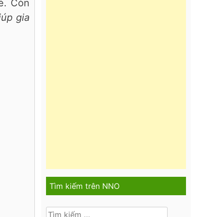
é. Còn
iúp gia
Tìm kiếm trên NNO
Tìm