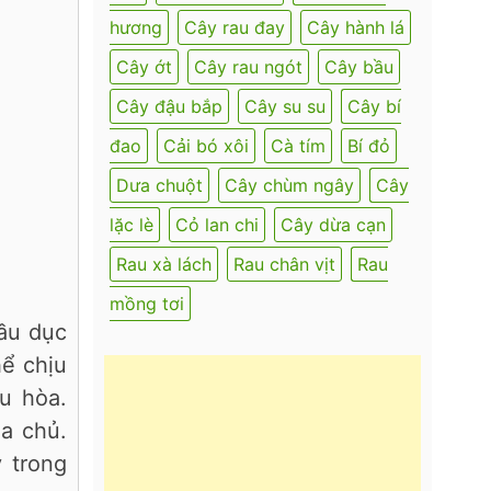
hương
Cây rau đay
Cây hành lá
Cây ớt
Cây rau ngót
Cây bầu
Cây đậu bắp
Cây su su
Cây bí
đao
Cải bó xôi
Cà tím
Bí đỏ
Dưa chuột
Cây chùm ngây
Cây
lặc lè
Cỏ lan chi
Cây dừa cạn
Rau xà lách
Rau chân vịt
Rau
mồng tơi
bầu dục
hể chịu
u hòa.
ia chủ.
 trong