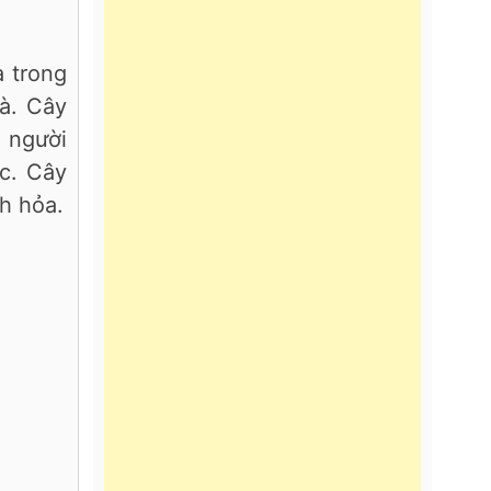
à trong
hà. Cây
u người
c. Cây
h hỏa.