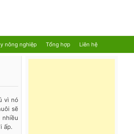
y nông nghiệp
Tổng hợp
Liên hệ
ú vì nó
nuôi sẽ
c nhiều
i ấp.