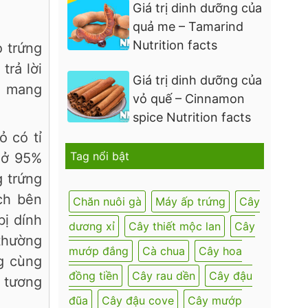
Giá trị dinh dưỡng của
quả me – Tamarind
Nutrition facts
o trứng
trả lời
Giá trị dinh dưỡng của
ẽ mang
vỏ quế – Cinnamon
spice Nutrition facts
ỏ có tỉ
Tag nổi bật
 nở 95%
g trứng
ích bên
Chăn nuôi gà
Máy ấp trứng
Cây
bị dính
dương xỉ
Cây thiết mộc lan
Cây
 thường
mướp đắng
Cà chua
Cây hoa
ng cùng
đồng tiền
Cây rau dền
Cây đậu
u tương
đũa
Cây đậu cove
Cây mướp