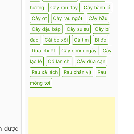
hương
Cây rau đay
Cây hành lá
Cây ớt
Cây rau ngót
Cây bầu
Cây đậu bắp
Cây su su
Cây bí
đao
Cải bó xôi
Cà tím
Bí đỏ
Dưa chuột
Cây chùm ngây
Cây
lặc lè
Cỏ lan chi
Cây dừa cạn
Rau xà lách
Rau chân vịt
Rau
mồng tơi
án được