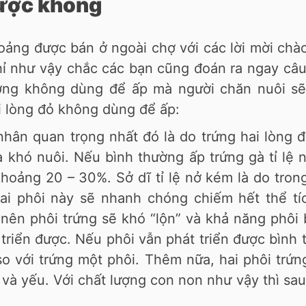
được không
hoảng được bán ở ngoài chợ với các lời mời chà
hỉ như vậy chắc các bạn cũng đoán ra ngay câu 
ường không dùng để ấp mà người chăn nuôi s
i lòng đỏ không dùng để ấp:
ân quan trọng nhất đó là do trứng hai lòng đ
 khó nuôi. Nếu bình thường ấp trứng gà tỉ lệ
ỉ khoảng 20 – 30%. Sở dĩ tỉ lệ nở kém là do tron
 hai phôi này sẽ nhanh chóng chiếm hết thể t
nên phôi trứng sẽ khó “lộn” và khả năng phôi 
triển được. Nếu phôi vẫn phát triển được bình
so với trứng một phôi. Thêm nữa, hai phôi trứ
 và yếu. Với chất lượng con non như vậy thì sa