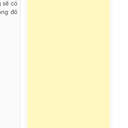
g sẽ có
lòng đỏ