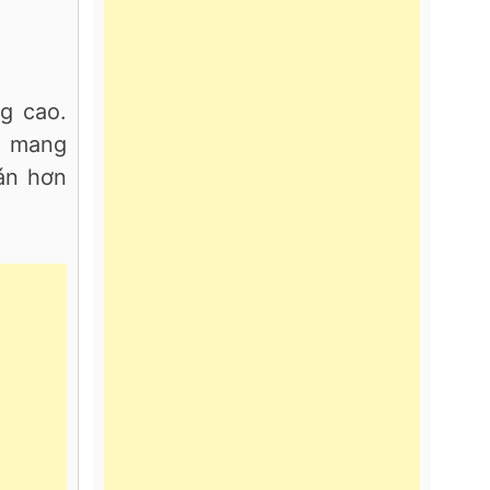
g cao.
ẽ mang
bán hơn