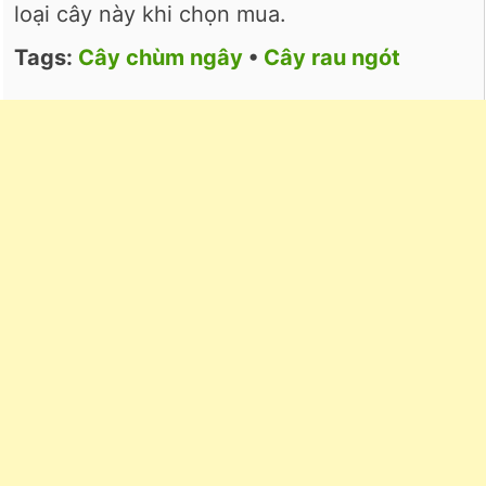
loại cây này khi chọn mua.
Tags:
Cây chùm ngây
•
Cây rau ngót