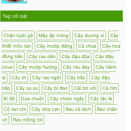
Tag nổi bật
Chăn nuôi gà
Máy ấp trứng
Cây dương xỉ
Cây
thiết mộc lan
Cây mướp đắng
Cà chua
Cây hoa
đồng tiền
Cây rau dền
Cây đậu đũa
Cây đậu
cove
Cây mướp hương
Cây rau đay
Cây hành
lá
Cây ớt
Cây rau ngót
Cây bầu
Cây đậu
bắp
Cây su su
Cây bí đao
Cải bó xôi
Cà tím
Bí đỏ
Dưa chuột
Cây chùm ngây
Cây lặc lè
Cỏ lan chi
Cây dừa cạn
Rau xà lách
Rau chân
vịt
Rau mồng tơi