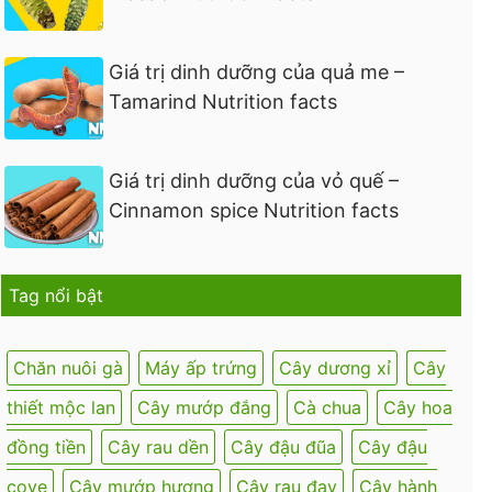
Giá trị dinh dưỡng của quả me –
Tamarind Nutrition facts
Giá trị dinh dưỡng của vỏ quế –
Cinnamon spice Nutrition facts
Tag nổi bật
Chăn nuôi gà
Máy ấp trứng
Cây dương xỉ
Cây
thiết mộc lan
Cây mướp đắng
Cà chua
Cây hoa
đồng tiền
Cây rau dền
Cây đậu đũa
Cây đậu
cove
Cây mướp hương
Cây rau đay
Cây hành