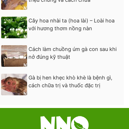
Cây hoa nhài ta (hoa lài) – Loài hoa
với hương thơm nồng nàn
Cách làm chuồng úm gà con sau khi
nở đúng kỹ thuật
Gà bị hen khẹc khò khè là bệnh gì,
cách chữa trị và thuốc đặc trị