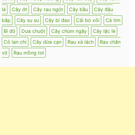
lá
Cây ớt
Cây rau ngót
Cây bầu
Cây đậu
bắp
Cây su su
Cây bí đao
Cải bó xôi
Cà tím
Bí đỏ
Dưa chuột
Cây chùm ngây
Cây lặc lè
Cỏ lan chi
Cây dừa cạn
Rau xà lách
Rau chân
vịt
Rau mồng tơi