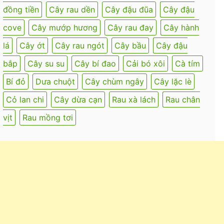
đồng tiền
Cây rau dền
Cây đậu đũa
Cây đậu
cove
Cây mướp hương
Cây rau đay
Cây hành
lá
Cây ớt
Cây rau ngót
Cây bầu
Cây đậu
bắp
Cây su su
Cây bí đao
Cải bó xôi
Cà tím
Bí đỏ
Dưa chuột
Cây chùm ngây
Cây lặc lè
Cỏ lan chi
Cây dừa cạn
Rau xà lách
Rau chân
vịt
Rau mồng tơi