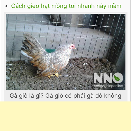
Cách gieo hạt mồng tơi nhanh nảy mầm
Gà giò là gì? Gà giò có phải gà dò không