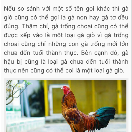
Nếu so sánh với một số tên gọi khác thì gà
giò cũng có thể gọi là gà non hay gà tơ đều
đúng. Thậm chí, gà trống choai cũng có thể
được xếp vào là một loại gà giò vì gà trống
choai cũng chỉ những con gà trống mới lớn
chưa đến tuổi thành thục. Bên cạnh đó, gà
hậu bị cũng là loại gà chưa đến tuổi thành
thục nên cũng có thể coi là một loại gà giò.