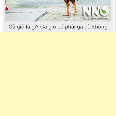
Gà giò là gì? Gà giò có phải gà dò không