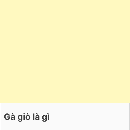
Gà giò là gì