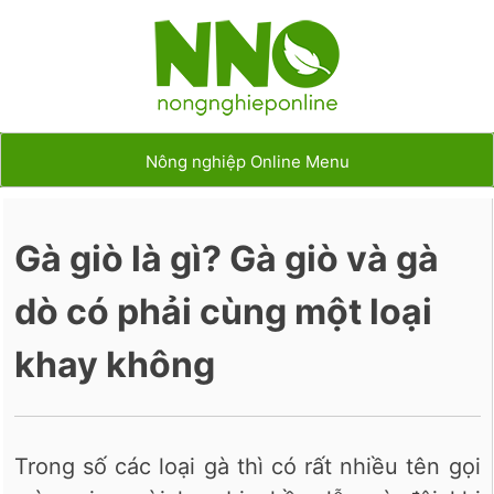
Nông nghiệp Online Menu
Gà giò là gì? Gà giò và gà
dò có phải cùng một loại
khay không
Trong số các loại gà thì có rất nhiều tên gọi