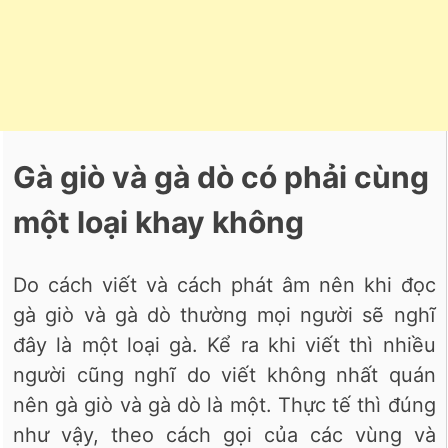
Gà giò và gà dò có phải cùng
một loại khay không
Do cách viết và cách phát âm nên khi đọc
gà giò và gà dò thường mọi người sẽ nghĩ
đây là một loại gà. Kể ra khi viết thì nhiều
người cũng nghĩ do viết không nhất quán
nên gà giò và gà dò là một. Thực tế thì đúng
như vậy, theo cách gọi của các vùng và