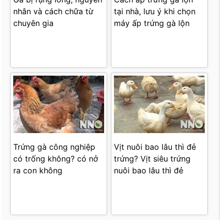
nhân và cách chữa từ
tại nhà, lưu ý khi chọn
chuyên gia
máy ấp trứng gà lộn
Trứng gà công nghiệp
Vịt nuôi bao lâu thì đẻ
có trống không? có nở
trứng? Vịt siêu trứng
ra con không
nuôi bao lâu thì đẻ