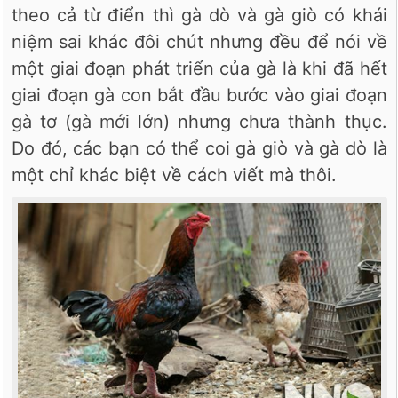
theo cả từ điển thì gà dò và gà giò có khái
niệm sai khác đôi chút nhưng đều để nói về
một giai đoạn phát triển của gà là khi đã hết
giai đoạn gà con bắt đầu bước vào giai đoạn
gà tơ (gà mới lớn) nhưng chưa thành thục.
Do đó, các bạn có thể coi gà giò và gà dò là
một chỉ khác biệt về cách viết mà thôi.