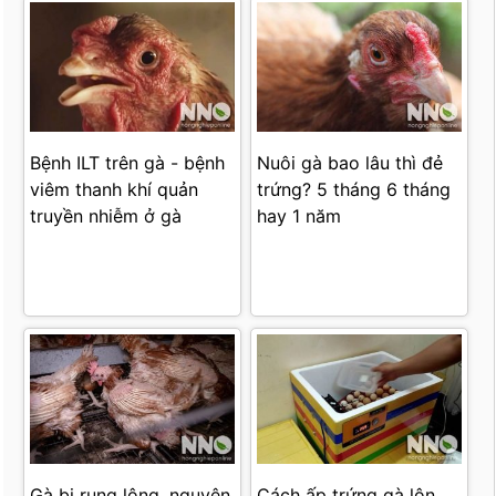
Bệnh ILT trên gà - bệnh
Nuôi gà bao lâu thì đẻ
viêm thanh khí quản
trứng? 5 tháng 6 tháng
truyền nhiễm ở gà
hay 1 năm
Gà bị rụng lông, nguyên
Cách ấp trứng gà lộn