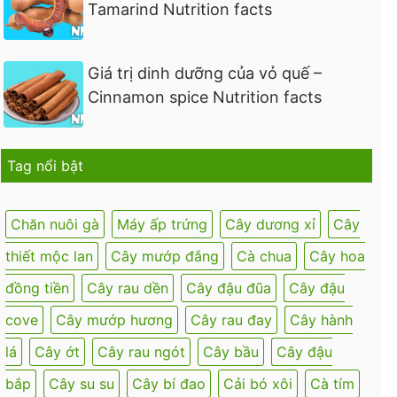
Tamarind Nutrition facts
Giá trị dinh dưỡng của vỏ quế –
Cinnamon spice Nutrition facts
Tag nổi bật
Chăn nuôi gà
Máy ấp trứng
Cây dương xỉ
Cây
thiết mộc lan
Cây mướp đắng
Cà chua
Cây hoa
đồng tiền
Cây rau dền
Cây đậu đũa
Cây đậu
cove
Cây mướp hương
Cây rau đay
Cây hành
lá
Cây ớt
Cây rau ngót
Cây bầu
Cây đậu
bắp
Cây su su
Cây bí đao
Cải bó xôi
Cà tím