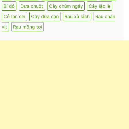
Bí đỏ
Dưa chuột
Cây chùm ngây
Cây lặc lè
Cỏ lan chi
Cây dừa cạn
Rau xà lách
Rau chân
vịt
Rau mồng tơi