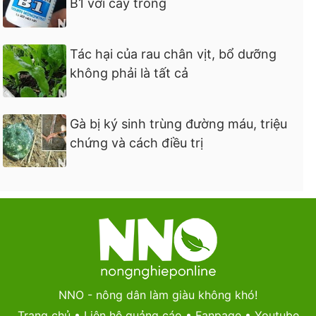
B1 với cây trồng
Tác hại của rau chân vịt, bổ dưỡng
không phải là tất cả
Gà bị ký sinh trùng đường máu, triệu
chứng và cách điều trị
NNO - nông dân làm giàu không khó!
Trang chủ
•
Liên hệ quảng cáo
•
Fanpage
•
Youtube