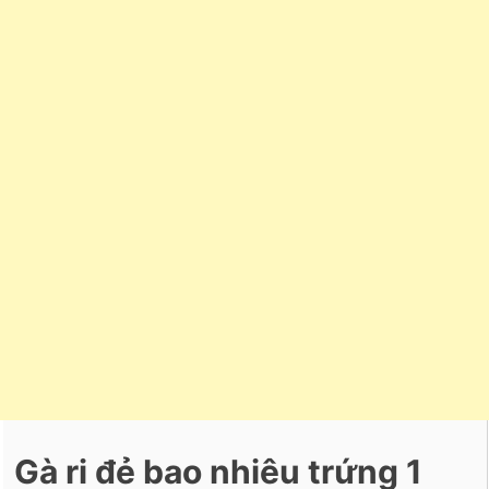
Gà ri đẻ bao nhiêu trứng 1