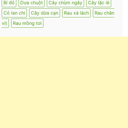
Bí đỏ
Dưa chuột
Cây chùm ngây
Cây lặc lè
Cỏ lan chi
Cây dừa cạn
Rau xà lách
Rau chân
vịt
Rau mồng tơi