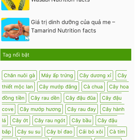
Giá trị dinh dưỡng của quả me –
Tamarind Nutrition facts
Tag nổi bật
Chăn nuôi gà
Máy ấp trứng
Cây dương xỉ
Cây
thiết mộc lan
Cây mướp đắng
Cà chua
Cây hoa
đồng tiền
Cây rau dền
Cây đậu đũa
Cây đậu
cove
Cây mướp hương
Cây rau đay
Cây hành
lá
Cây ớt
Cây rau ngót
Cây bầu
Cây đậu
bắp
Cây su su
Cây bí đao
Cải bó xôi
Cà tím