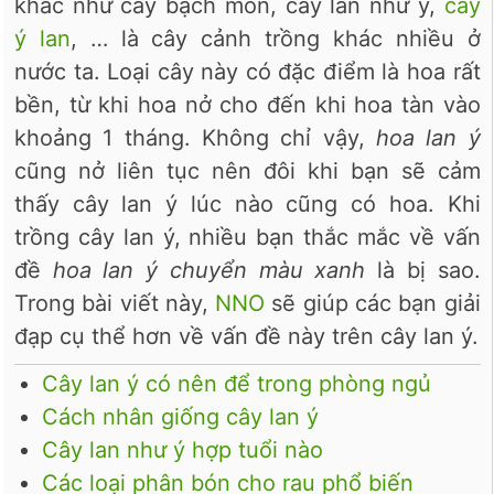
khác như cây bạch môn, cây lan như ý,
cây
ý lan
, … là cây cảnh trồng khác nhiều ở
nước ta. Loại cây này có đặc điểm là hoa rất
bền, từ khi hoa nở cho đến khi hoa tàn vào
khoảng 1 tháng. Không chỉ vậy,
hoa lan ý
cũng nở liên tục nên đôi khi bạn sẽ cảm
thấy cây lan ý lúc nào cũng có hoa. Khi
trồng cây lan ý, nhiều bạn thắc mắc về vấn
đề
hoa lan ý chuyển màu xanh
là bị sao.
Trong bài viết này,
NNO
sẽ giúp các bạn giải
đạp cụ thể hơn về vấn đề này trên cây lan ý.
Cây lan ý có nên để trong phòng ngủ
Cách nhân giống cây lan ý
Cây lan như ý hợp tuổi nào
Các loại phân bón cho rau phổ biến