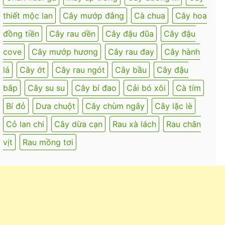
thiết mộc lan
Cây mướp đắng
Cà chua
Cây hoa
đồng tiền
Cây rau dền
Cây đậu đũa
Cây đậu
cove
Cây mướp hương
Cây rau đay
Cây hành
lá
Cây ớt
Cây rau ngót
Cây bầu
Cây đậu
bắp
Cây su su
Cây bí đao
Cải bó xôi
Cà tím
Bí đỏ
Dưa chuột
Cây chùm ngây
Cây lặc lè
Cỏ lan chi
Cây dừa cạn
Rau xà lách
Rau chân
vịt
Rau mồng tơi