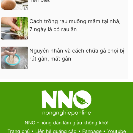
Cách trồng rau muống mầm tại nhà,
7 ngày là có rau ăn
Nguyên nhân và cách chữa gà chọi bị
rút gân, mất gân
NNO - nông dân làm giàu không khó!
Trang chủ
•
Liên hệ quảng cáo
•
Fanpage
•
Youtube