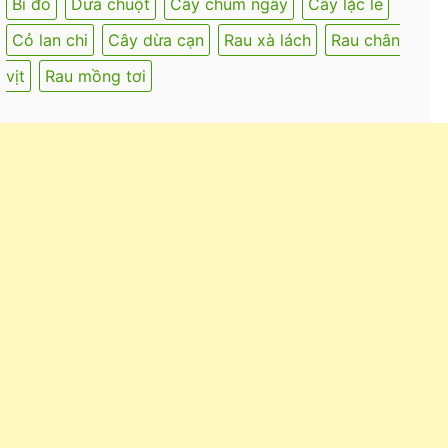
Bí đỏ
Dưa chuột
Cây chùm ngây
Cây lặc lè
Cỏ lan chi
Cây dừa cạn
Rau xà lách
Rau chân
vịt
Rau mồng tơi