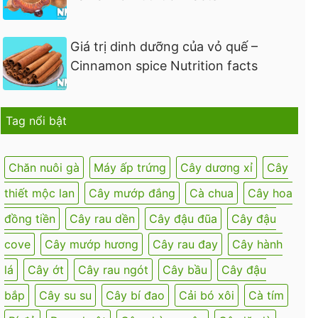
Giá trị dinh dưỡng của vỏ quế –
Cinnamon spice Nutrition facts
Tag nổi bật
Chăn nuôi gà
Máy ấp trứng
Cây dương xỉ
Cây
thiết mộc lan
Cây mướp đắng
Cà chua
Cây hoa
đồng tiền
Cây rau dền
Cây đậu đũa
Cây đậu
cove
Cây mướp hương
Cây rau đay
Cây hành
lá
Cây ớt
Cây rau ngót
Cây bầu
Cây đậu
bắp
Cây su su
Cây bí đao
Cải bó xôi
Cà tím