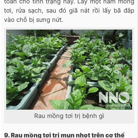
toàn cho tình trạng này. Lấy một nắm mồng
tơi, rửa sạch, sau đó giã nát rồi lấy bã đắp
vào chỗ bị sưng nứt.
Rau mồng tơi trị bệnh gì
9. Rau mồng tơi trị mụn nhọt trên cơ thể