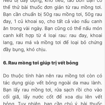
Nếu bị đầy bụng, khó tiêu, táo bón bạn có
thể thử bài thuốc đơn giản từ rau mồng tơi.
Bạn cần chuẩn bị 50g rau mồng tơi, 50g rau
đay, 1 củ khoai sọ, cho tất cả vào nấu canh
ăn trong vài ngày. Bạn cũng có thể nấu món
canh kết hợp từ 4 loại rau: rau đay, khoai
lang, rau má và mồng tơi để loại bỏ chứng
đầy bụng, khó chịu.
6. Rau mồng tơi giúp trị vết bỏng
Do thuộc tính hàn nên rau mồng tơi còn có
tác dụng giúp vết bỏng ngoài da mau lành.
Bạn lấy rau mồng tơi, rửa sạch rồi cho vào
cối giã, lấy nước cốt để xoa dịu lên vết
bỏng. Tuy nhiên, bạn cần chú ý, bài thuốc