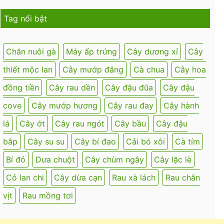
Tag nổi bật
Chăn nuôi gà
Máy ấp trứng
Cây dương xỉ
Cây
thiết mộc lan
Cây mướp đắng
Cà chua
Cây hoa
đồng tiền
Cây rau dền
Cây đậu đũa
Cây đậu
cove
Cây mướp hương
Cây rau đay
Cây hành
lá
Cây ớt
Cây rau ngót
Cây bầu
Cây đậu
bắp
Cây su su
Cây bí đao
Cải bó xôi
Cà tím
Bí đỏ
Dưa chuột
Cây chùm ngây
Cây lặc lè
Cỏ lan chi
Cây dừa cạn
Rau xà lách
Rau chân
vịt
Rau mồng tơi