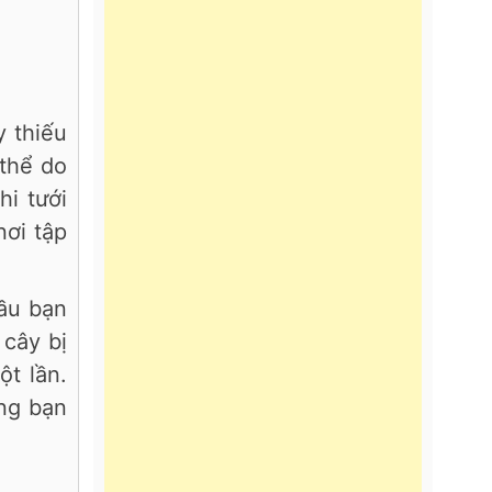
y thiếu
 thể do
i tưới
nơi tập
đầu bạn
 cây bị
t lần.
ông bạn