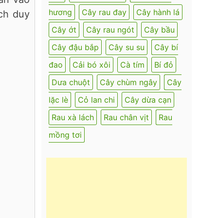
hương
Cây rau đay
Cây hành lá
ch duy
Cây ớt
Cây rau ngót
Cây bầu
Cây đậu bắp
Cây su su
Cây bí
đao
Cải bó xôi
Cà tím
Bí đỏ
Dưa chuột
Cây chùm ngây
Cây
lặc lè
Cỏ lan chi
Cây dừa cạn
Rau xà lách
Rau chân vịt
Rau
mồng tơi