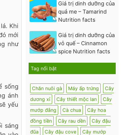
Giá trị dinh dưỡng của
quả me – Tamarind
Nutrition facts
lá. Khi
 đó mới
Giá trị dinh dưỡng của
vỏ quế – Cinnamon
ng như
spice Nutrition facts
Tag nổi bật
ể sống
Chăn nuôi gà
Máy ấp trứng
Cây
ng ánh
dương xỉ
Cây thiết mộc lan
Cây
 sẽ yếu
mướp đắng
Cà chua
Cây hoa
đồng tiền
Cây rau dền
Cây đậu
ổi sáng
đũa
Cây đậu cove
Cây mướp
lần vào