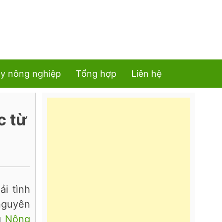
y nông nghiệp
Tổng hợp
Liên hệ
c từ
i tình
 nguyên
g
Nông