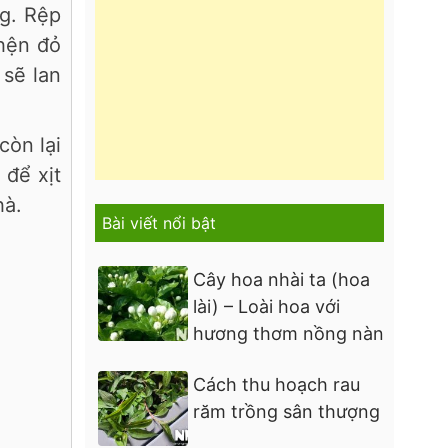
ng. Rệp
nhện đỏ
sẽ lan
còn lại
 để xịt
hà.
Bài viết nổi bật
Cây hoa nhài ta (hoa
lài) – Loài hoa với
hương thơm nồng nàn
Cách thu hoạch rau
răm trồng sân thượng