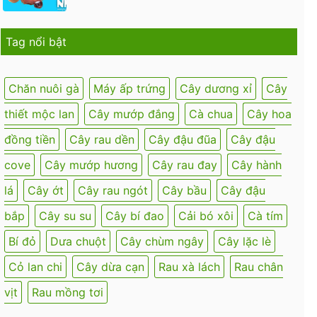
Tag nổi bật
Chăn nuôi gà
Máy ấp trứng
Cây dương xỉ
Cây
thiết mộc lan
Cây mướp đắng
Cà chua
Cây hoa
đồng tiền
Cây rau dền
Cây đậu đũa
Cây đậu
cove
Cây mướp hương
Cây rau đay
Cây hành
lá
Cây ớt
Cây rau ngót
Cây bầu
Cây đậu
bắp
Cây su su
Cây bí đao
Cải bó xôi
Cà tím
Bí đỏ
Dưa chuột
Cây chùm ngây
Cây lặc lè
Cỏ lan chi
Cây dừa cạn
Rau xà lách
Rau chân
vịt
Rau mồng tơi