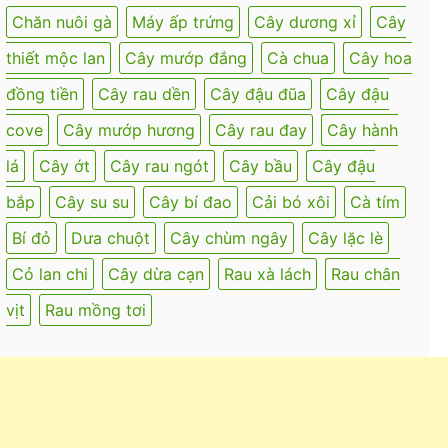
Chăn nuôi gà
Máy ấp trứng
Cây dương xỉ
Cây
thiết mộc lan
Cây mướp đắng
Cà chua
Cây hoa
đồng tiền
Cây rau dền
Cây đậu đũa
Cây đậu
cove
Cây mướp hương
Cây rau đay
Cây hành
lá
Cây ớt
Cây rau ngót
Cây bầu
Cây đậu
bắp
Cây su su
Cây bí đao
Cải bó xôi
Cà tím
Bí đỏ
Dưa chuột
Cây chùm ngây
Cây lặc lè
Cỏ lan chi
Cây dừa cạn
Rau xà lách
Rau chân
vịt
Rau mồng tơi