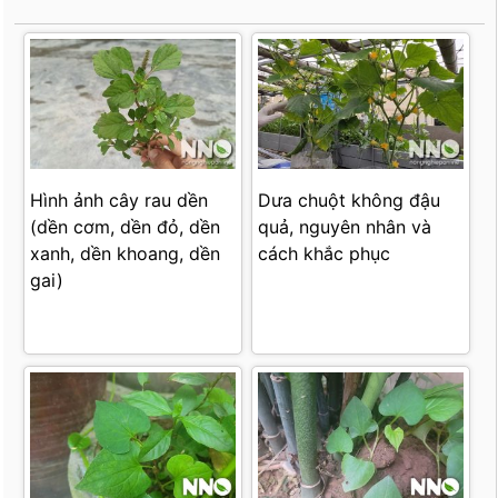
Hình ảnh cây rau dền
Dưa chuột không đậu
(dền cơm, dền đỏ, dền
quả, nguyên nhân và
xanh, dền khoang, dền
cách khắc phục
gai)