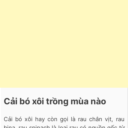
Cải bó xôi trồng mùa nào
Cải bó xôi hay còn gọi là rau chân vịt, rau
bina, rau spinach là loại rau có nguồn gốc từ