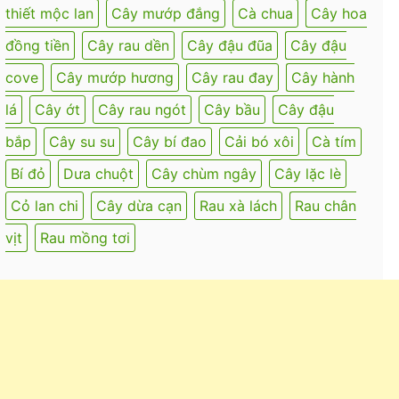
thiết mộc lan
Cây mướp đắng
Cà chua
Cây hoa
đồng tiền
Cây rau dền
Cây đậu đũa
Cây đậu
cove
Cây mướp hương
Cây rau đay
Cây hành
lá
Cây ớt
Cây rau ngót
Cây bầu
Cây đậu
bắp
Cây su su
Cây bí đao
Cải bó xôi
Cà tím
Bí đỏ
Dưa chuột
Cây chùm ngây
Cây lặc lè
Cỏ lan chi
Cây dừa cạn
Rau xà lách
Rau chân
vịt
Rau mồng tơi