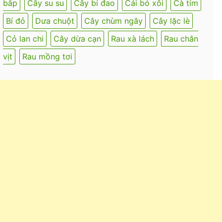
bắp
Cây su su
Cây bí đao
Cải bó xôi
Cà tím
Bí đỏ
Dưa chuột
Cây chùm ngây
Cây lặc lè
Cỏ lan chi
Cây dừa cạn
Rau xà lách
Rau chân
vịt
Rau mồng tơi