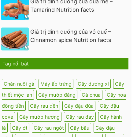
Giá trị dinh dưỡng của quả me –
Tamarind Nutrition facts
Giá trị dinh dưỡng của vỏ quế –
Cinnamon spice Nutrition facts
Tag nổi bật
Chăn nuôi gà
Máy ấp trứng
Cây dương xỉ
Cây
thiết mộc lan
Cây mướp đắng
Cà chua
Cây hoa
đồng tiền
Cây rau dền
Cây đậu đũa
Cây đậu
cove
Cây mướp hương
Cây rau đay
Cây hành
lá
Cây ớt
Cây rau ngót
Cây bầu
Cây đậu