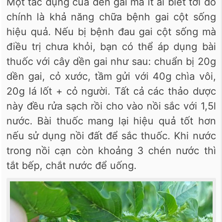
Một tác dụng của dền gai mà ít ai biết tới đó
chính là khả năng chữa bệnh gai cột sống
hiệu quả. Nếu bị bệnh đau gai cột sống mà
điều trị chưa khỏi, bạn có thể áp dụng bài
thuốc với cây dền gai như sau: chuẩn bị 20g
dền gai, cỏ xước, tầm gửi với 40g chìa vôi,
20g lá lốt + cỏ người. Tất cả các thảo dược
này đều rửa sạch rồi cho vào nồi sắc với 1,5l
nước. Bài thuốc mang lại hiệu quả tốt hơn
nếu sử dụng nồi đất để sắc thuốc. Khi nước
trong nồi cạn còn khoảng 3 chén nước thì
tắt bếp, chắt nước để uống.